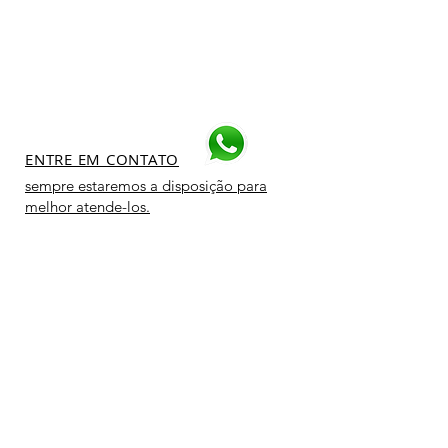
ENTRE EM CONTATO
sempre estaremos a disposição para
melhor atende-los.
NOSSOS SERVIÇOS
- Automação
- Instalação de Tv
- Home cinema
- Som ambiente
- Rede e internet
- Projetor
- Cftv e segurança
- Video wall